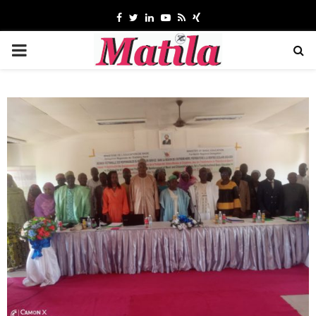
Facebook
Twitter
Linkedin
Youtube
Rss
Xing
MENU
PRINCIPAL