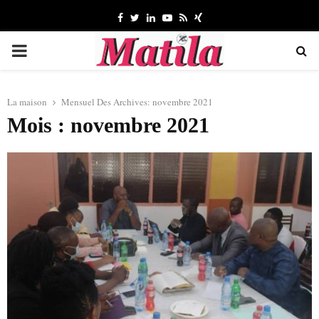
Facebook
Twitter
Linkedin
Youtube
Rss
Xing
MENU
PRINCIPAL
La maison
Mensuel Des Archives: novembre 2021
Mois : novembre 2021