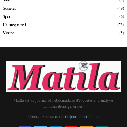
Sociétés
(49)
Sport
(6)
Uncategorized
(73)
Vitrine
(5)
Matila est un journal bi-hebdomadaire d'enquêtes et d'analyses
d'informations générales.
Contactez-nous:
contact@journalmatila.info