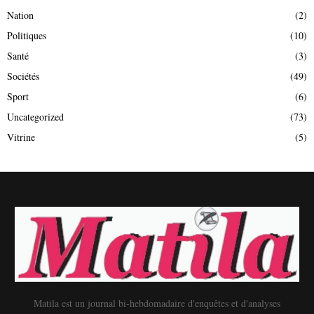
Nation
(2)
Politiques
(10)
Santé
(3)
Sociétés
(49)
Sport
(6)
Uncategorized
(73)
Vitrine
(5)
Matila est un journal bi-hebdomadaire d'enquêtes et d'analyses