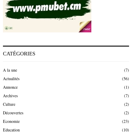
CATÉGORIES
A la une
(7)
Actualités
(56)
Annonce
(1)
Archives
(7)
Culture
(2)
Découvertes
(2)
Economie
(23)
Education
(10)