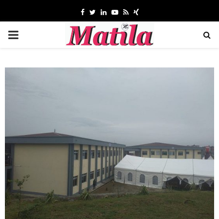
Facebook
Twitter
Linkedin
Youtube
Rss
Xing
MENU
PRINCIPAL