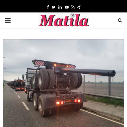
Facebook
Twitter
Linkedin
Youtube
Rss
Xing
MENU
PRINCIPAL