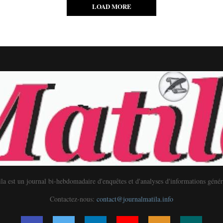
LOAD MORE
la est un journal bi-hebdomadaire d'enquêtes et d'analyses d'informations génér
Contactez-nous:
contact@journalmatila.info