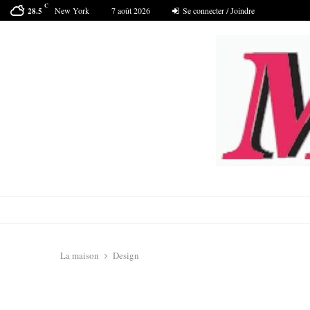
C
New York
7 août 2026
Se connecter / Joindre
28.5
La maison
Design